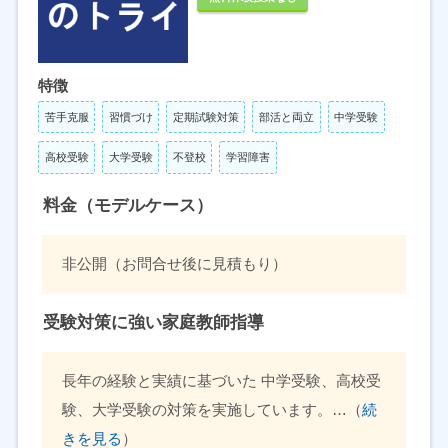
特徴
苦手克服
習慣づけ
定期試験対策
部活と両立
中学受験
高校受験
大学受験
不登校
学習障害
料金（モデルケース）
非公開（お問合せ後に見積もり）
受験対策に強い家庭教師指導
長年の経験と実績に基づいた 中学受験、高校受
験、大学受験の対策を実施しています。…（
続
きを見る
）