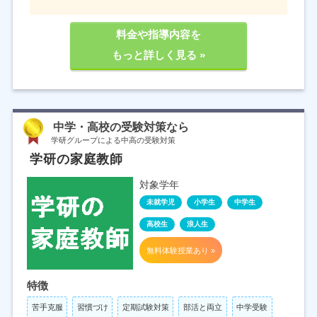
料金や指導内容を
もっと詳しく見る »
中学・高校の受験対策なら
学研グループによる中高の受験対策
学研の家庭教師
対象学年
未就学児
小学生
中学生
高校生
浪人生
無料体験授業あり »
特徴
苦手克服
習慣づけ
定期試験対策
部活と両立
中学受験