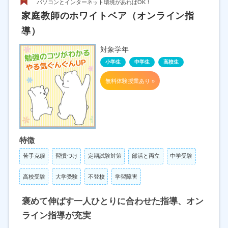
パソコンとインターネット環境があればOK！
家庭教師のホワイトベア（オンライン指
導）
対象学年
小学生
中学生
高校生
無料体験授業あり »
特徴
苦手克服
習慣づけ
定期試験対策
部活と両立
中学受験
高校受験
大学受験
不登校
学習障害
褒めて伸ばす一人ひとりに合わせた指導、オン
ライン指導が充実