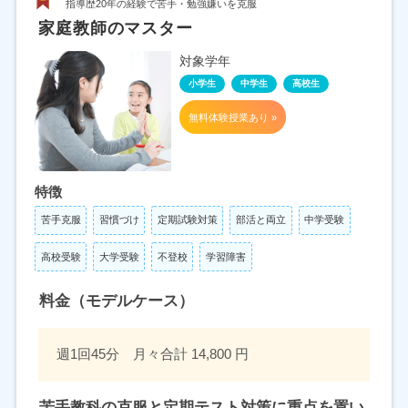
指導歴20年の経験で苦手・勉強嫌いを克服
家庭教師のマスター
対象学年
小学生
中学生
高校生
無料体験授業あり »
特徴
苦手克服
習慣づけ
定期試験対策
部活と両立
中学受験
高校受験
大学受験
不登校
学習障害
料金（モデルケース）
週1回45分 月々合計 14,800 円
苦手教科の克服と定期テスト対策に重点を置い