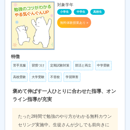
対象学年
小学生
中学生
高校生
無料体験授業あり »
特徴
苦手克服
習慣づけ
定期試験対策
部活と両立
中学受験
高校受験
大学受験
不登校
学習障害
褒めて伸ばす一人ひとりに合わせた指導、オン
ライン指導が充実
たった2時間で勉強のやり方がわかる無料カウン
セリング実施中。生徒さんが少しでも前向きに