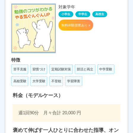
対象学年
小学生
中学生
高校生
無料体験授業あり »
特徴
苦手克服
習慣づけ
定期試験対策
部活と両立
中学受験
高校受験
大学受験
不登校
学習障害
料金（モデルケース）
週1回90分 月々合計 20,000 円
褒めて伸ばす一人ひとりに合わせた指導、オン