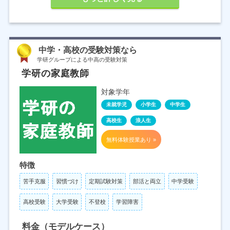
中学・高校の受験対策なら
学研グループによる中高の受験対策
学研の家庭教師
対象学年
未就学児
小学生
中学生
高校生
浪人生
無料体験授業あり »
特徴
苦手克服
習慣づけ
定期試験対策
部活と両立
中学受験
高校受験
大学受験
不登校
学習障害
料金（モデルケース）