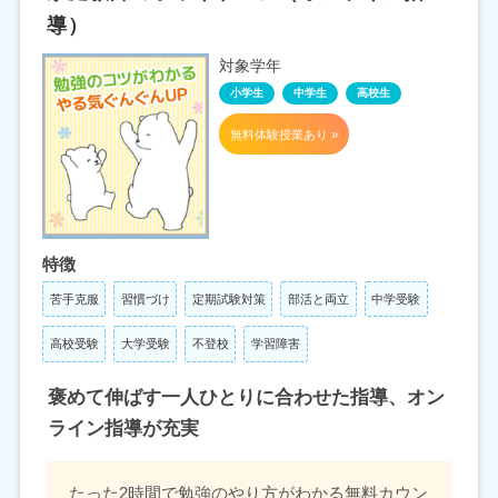
導）
対象学年
小学生
中学生
高校生
無料体験授業あり »
特徴
苦手克服
習慣づけ
定期試験対策
部活と両立
中学受験
高校受験
大学受験
不登校
学習障害
褒めて伸ばす一人ひとりに合わせた指導、オン
ライン指導が充実
たった2時間で勉強のやり方がわかる無料カウン