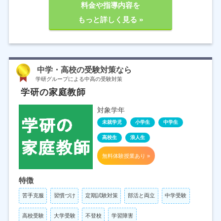
料金や指導内容を
もっと詳しく見る »
中学・高校の受験対策なら
学研グループによる中高の受験対策
学研の家庭教師
対象学年
未就学児
小学生
中学生
高校生
浪人生
無料体験授業あり »
特徴
苦手克服
習慣づけ
定期試験対策
部活と両立
中学受験
高校受験
大学受験
不登校
学習障害