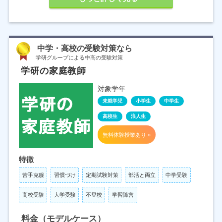
中学・高校の受験対策なら
学研グループによる中高の受験対策
学研の家庭教師
対象学年
未就学児
小学生
中学生
高校生
浪人生
無料体験授業あり »
特徴
苦手克服
習慣づけ
定期試験対策
部活と両立
中学受験
高校受験
大学受験
不登校
学習障害
料金（モデルケース）