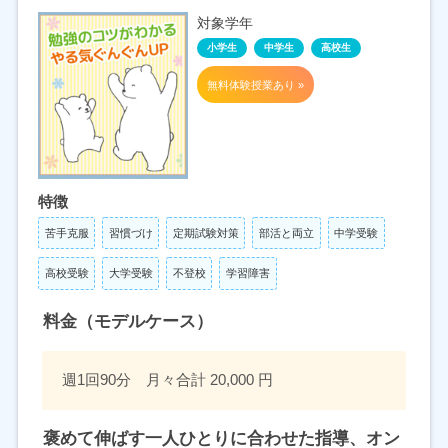
対象学年
小学生
中学生
高校生
無料体験授業あり »
特徴
苦手克服
習慣づけ
定期試験対策
部活と両立
中学受験
高校受験
大学受験
不登校
学習障害
料金（モデルケース）
週1回90分 月々合計 20,000 円
褒めて伸ばす一人ひとりに合わせた指導、オン