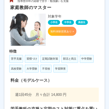
指導歴20年の経験で苦手・勉強嫌いを克服
家庭教師のマスター
対象学年
小学生
中学生
高校生
無料体験授業あり »
特徴
苦手克服
習慣づけ
定期試験対策
部活と両立
中学受験
高校受験
大学受験
不登校
学習障害
料金（モデルケース）
週1回45分 月々合計 14,800 円
苦手教科の克服と定期テスト対策に重点を置い