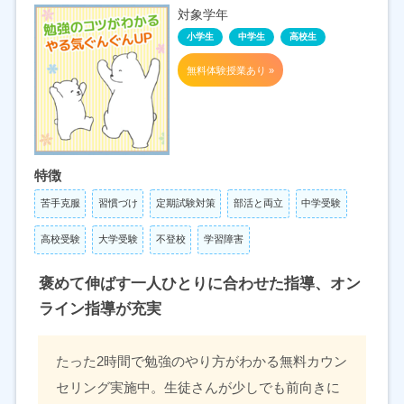
対象学年
小学生
中学生
高校生
無料体験授業あり »
特徴
苦手克服
習慣づけ
定期試験対策
部活と両立
中学受験
高校受験
大学受験
不登校
学習障害
褒めて伸ばす一人ひとりに合わせた指導、オン
ライン指導が充実
たった2時間で勉強のやり方がわかる無料カウン
セリング実施中。生徒さんが少しでも前向きに