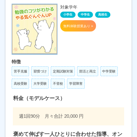
対象学年
小学生
中学生
高校生
無料体験授業あり »
特徴
苦手克服
習慣づけ
定期試験対策
部活と両立
中学受験
高校受験
大学受験
不登校
学習障害
料金（モデルケース）
週1回90分 月々合計 20,000 円
褒めて伸ばす一人ひとりに合わせた指導、オン