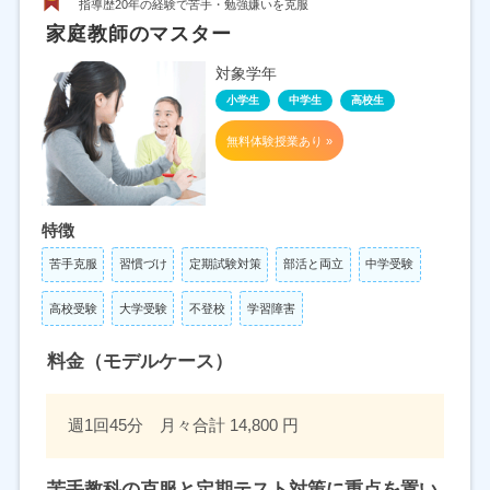
指導歴20年の経験で苦手・勉強嫌いを克服
家庭教師のマスター
対象学年
小学生
中学生
高校生
無料体験授業あり »
特徴
苦手克服
習慣づけ
定期試験対策
部活と両立
中学受験
高校受験
大学受験
不登校
学習障害
料金（モデルケース）
週1回45分 月々合計 14,800 円
苦手教科の克服と定期テスト対策に重点を置い