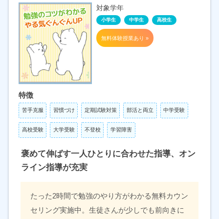
対象学年
小学生
中学生
高校生
無料体験授業あり »
特徴
苦手克服
習慣づけ
定期試験対策
部活と両立
中学受験
高校受験
大学受験
不登校
学習障害
褒めて伸ばす一人ひとりに合わせた指導、オン
ライン指導が充実
たった2時間で勉強のやり方がわかる無料カウン
セリング実施中。生徒さんが少しでも前向きに