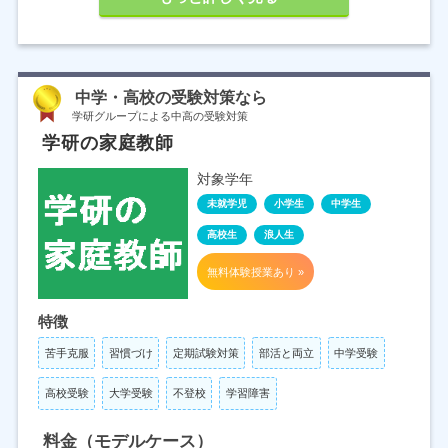
中学・高校の受験対策なら
学研グループによる中高の受験対策
学研の家庭教師
対象学年
未就学児
小学生
中学生
高校生
浪人生
無料体験授業あり »
特徴
苦手克服
習慣づけ
定期試験対策
部活と両立
中学受験
高校受験
大学受験
不登校
学習障害
料金（モデルケース）