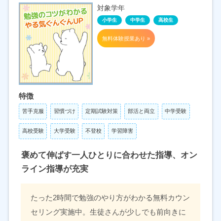
対象学年
小学生
中学生
高校生
無料体験授業あり »
特徴
苦手克服
習慣づけ
定期試験対策
部活と両立
中学受験
高校受験
大学受験
不登校
学習障害
褒めて伸ばす一人ひとりに合わせた指導、オン
ライン指導が充実
たった2時間で勉強のやり方がわかる無料カウン
セリング実施中。生徒さんが少しでも前向きに