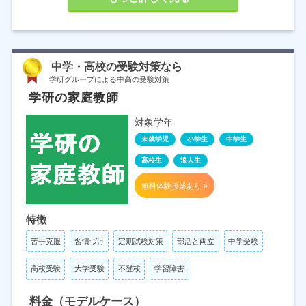
中学・高校の受験対策なら
学研グループによる中高の受験対策
学研の家庭教師
対象学年
未就学児
小学生
中学生
高校生
浪人生
無料体験授業あり »
特徴
苦手克服
習慣づけ
定期試験対策
部活と両立
中学受験
高校受験
大学受験
不登校
学習障害
料金（モデルケース）