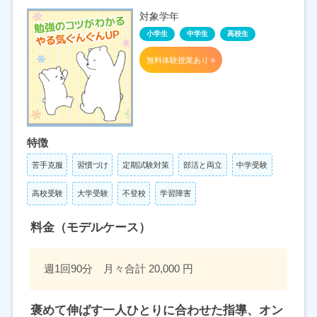
対象学年
小学生
中学生
高校生
無料体験授業あり »
特徴
苦手克服
習慣づけ
定期試験対策
部活と両立
中学受験
高校受験
大学受験
不登校
学習障害
料金（モデルケース）
週1回90分 月々合計 20,000 円
褒めて伸ばす一人ひとりに合わせた指導、オン