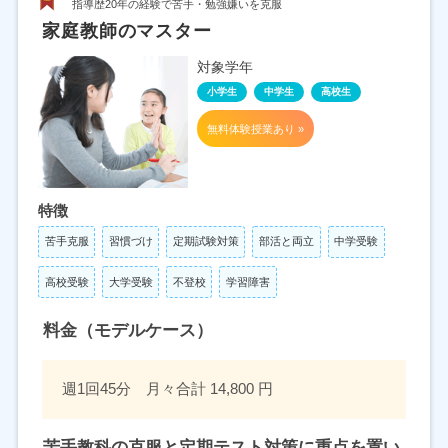
指導歴20年の経験で苦手・勉強嫌いを克服
家庭教師のマスター
対象学年
小学生
中学生
高校生
無料体験授業あり »
特徴
苦手克服
習慣づけ
定期試験対策
部活と両立
中学受験
高校受験
大学受験
不登校
学習障害
料金（モデルケース）
週1回45分 月々合計 14,800 円
苦手教科の克服と定期テスト対策に重点を置い