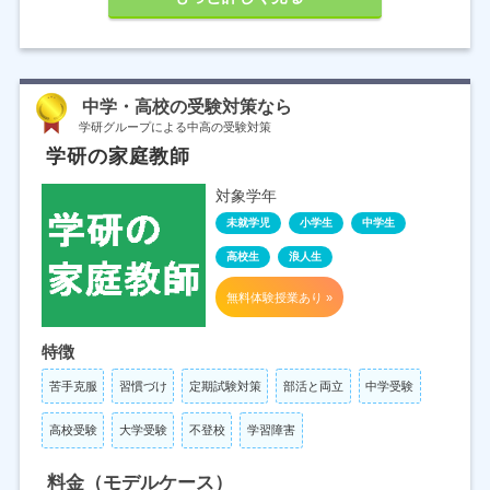
中学・高校の受験対策なら
学研グループによる中高の受験対策
学研の家庭教師
対象学年
未就学児
小学生
中学生
高校生
浪人生
無料体験授業あり »
特徴
苦手克服
習慣づけ
定期試験対策
部活と両立
中学受験
高校受験
大学受験
不登校
学習障害
料金（モデルケース）