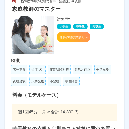
指導歴20年の経験で苦手・勉強嫌いを克服
家庭教師のマスター
対象学年
小学生
中学生
高校生
無料体験授業あり »
特徴
苦手克服
習慣づけ
定期試験対策
部活と両立
中学受験
高校受験
大学受験
不登校
学習障害
料金（モデルケース）
週1回45分 月々合計 14,800 円
苦手教科の克服と定期テスト対策に重点を置い