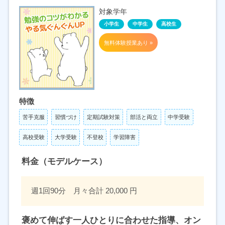
対象学年
小学生
中学生
高校生
無料体験授業あり »
特徴
苦手克服
習慣づけ
定期試験対策
部活と両立
中学受験
高校受験
大学受験
不登校
学習障害
料金（モデルケース）
週1回90分 月々合計 20,000 円
褒めて伸ばす一人ひとりに合わせた指導、オン