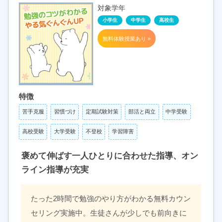
対象学年
小学生
中学生
高校生
無料体験授業あり »
特徴
苦手克服
習慣づけ
定期試験対策
部活と両立
中学受験
高校受験
大学受験
不登校
学習障害
褒めて伸ばす一人ひとりに合わせた指導、オン
ライン指導が充実
たった2時間で勉強のやり方がわかる無料カウン
セリング実施中。生徒さんが少しでも前向きに