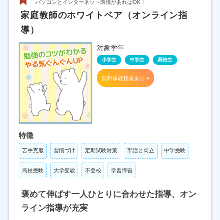
パソコンとインターネット環境があればOK！
家庭教師のホワイトベア（オンライン指
導）
対象学年
小学生
中学生
高校生
無料体験授業あり »
特徴
苦手克服
習慣づけ
定期試験対策
部活と両立
中学受験
高校受験
大学受験
不登校
学習障害
褒めて伸ばす一人ひとりに合わせた指導、オン
ライン指導が充実