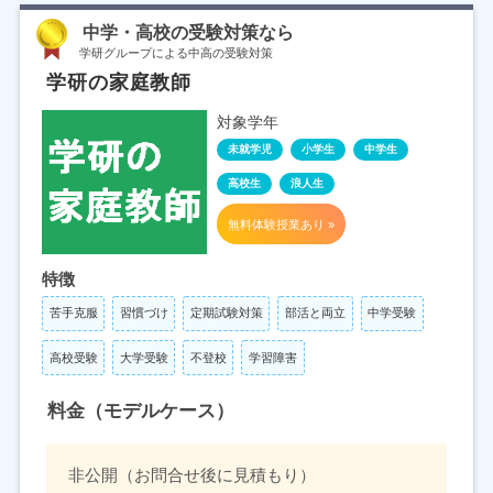
中学・高校の受験対策なら
学研グループによる中高の受験対策
学研の家庭教師
対象学年
未就学児
小学生
中学生
高校生
浪人生
無料体験授業あり »
特徴
苦手克服
習慣づけ
定期試験対策
部活と両立
中学受験
高校受験
大学受験
不登校
学習障害
料金（モデルケース）
非公開（お問合せ後に見積もり）