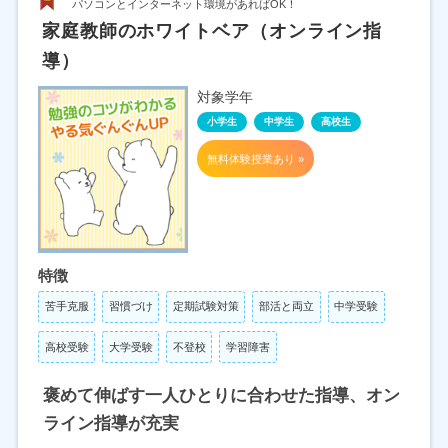
パソコンとインターネット環境があればOK！
家庭教師のホワイトベア（オンライン指
導）
対象学年
小学生
中学生
高校生
無料体験授業あり »
特徴
苦手克服
習慣づけ
定期試験対策
部活と両立
中学受験
高校受験
大学受験
不登校
学習障害
褒めて伸ばす一人ひとりに合わせた指導、オン
ライン指導が充実