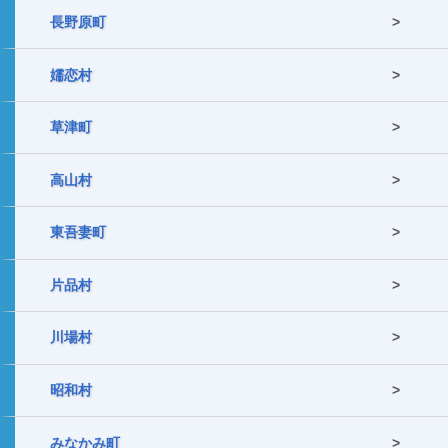
長野原町
嬬恋村
草津町
高山村
東吾妻町
片品村
川場村
昭和村
みなかみ町